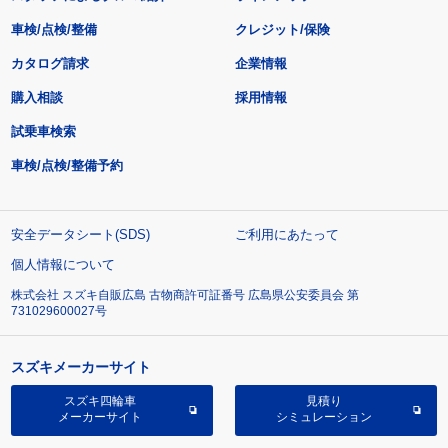
車検/点検/整備
クレジット/保険
カタログ請求
企業情報
購入相談
採用情報
試乗車検索
車検/点検/整備予約
安全データシート(SDS)
ご利用にあたって
個人情報について
株式会社 スズキ自販広島 古物商許可証番号 広島県公安委員会 第
731029600027号
スズキメーカーサイト
スズキ四輪車
見積り
メーカーサイト
シミュレーション