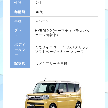
性別
女性
年齢層
30代
車種
スペーシア
グレー
HYBRID X(セーフティプラスパッ
ケージ装着車)
ド
ボディ
ミモザイエローパールメタリック
ーカラ
ソフトベージュ2トーンルーフ
ー
試乗店
スズキアリーナ三篠