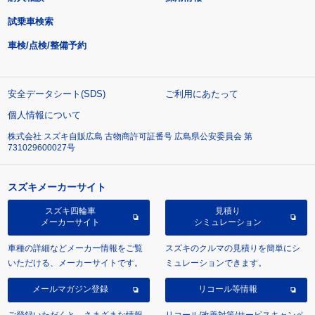
試乗車検索
車検/点検/整備予約
安全データシート(SDS)
ご利用にあたって
個人情報について
株式会社 スズキ自販広島 古物商許可証番号 広島県公安委員会 第
731029600027号
スズキメーカーサイト
スズキ四輪車
見積り
メーカーサイト
シミュレーション
車種の詳細などメーカー情報をご覧
スズキのクルマの見積りを簡単にシ
いただける、メーカーサイトです。
ミュレーションできます。
メールマガジン登録
リコール等情報
ご登録いただくと、さまざまな情報
リコール/改善対策/サービスキャンペ