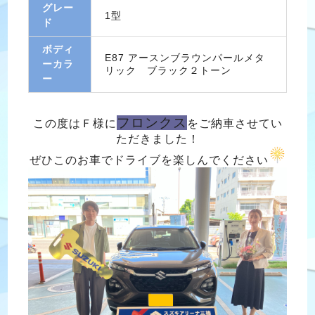
グレー
1型
ド
ボディ
E87 アースンブラウンパールメタ
ーカラ
リック ブラック２トーン
ー
フロンクス
この度はＦ様に
をご納車させてい
ただきました！
ぜひこのお車でドライブを楽しんでください