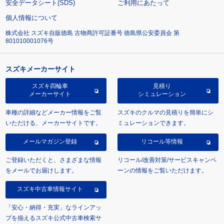
安全データシート(SDS)
ご利用にあたって
個人情報について
株式会社 スズキ自販徳島 古物商許可証番号 徳島県公安委員会 第
801010001076号
スズキメーカーサイト
スズキ四輪車
見積り
メーカーサイト
シミュレーション
車種の詳細などメーカー情報をご覧
スズキのクルマの見積りを簡単にシ
いただける、メーカーサイトです。
ミュレーションできます。
メールマガジン登録
リコール等情報
ご登録いただくと、さまざまな情報
リコール/改善対策/サービスキャンペ
をメールでお届けします。
ーンの情報をご覧いただけます。
スズキ中古車情報サイト
「安心・納得・充実」なラインアッ
プを揃えるスズキ公式中古車検索サ