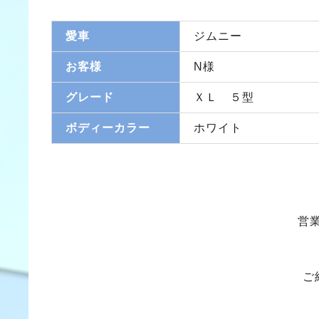
愛車
ジムニー
お客様
N様
グレード
ＸＬ ５型
ボディーカラー
ホワイト
営
ご