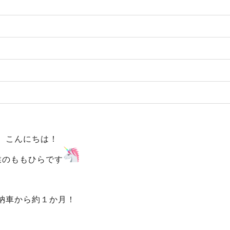
こんにちは！
業のももひらです
納車から約１か月！