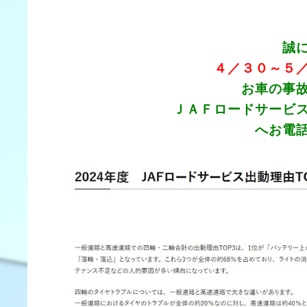
誠
４／３０～５
お車の事故や故障でお
ＪＡＦロードサービス ＃8139も
へお電話お願いい