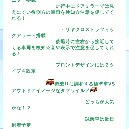
ニター搭載
走行中にドアミラーでは見
えにくい後側方の車両を検知☆注意を促してく
れる！
・リヤクロストラフィッ
クアラート搭載
後退時に左右から接近して
くる車両を検知☆音や表示で注意を促してくれ
る！
フロントデザインには２タ
イプを設定
街乗りに調和する標準車VS
アウトドアイメージなタフワイルド
どっちが人気
かな！？
試乗車は近日
到着予定