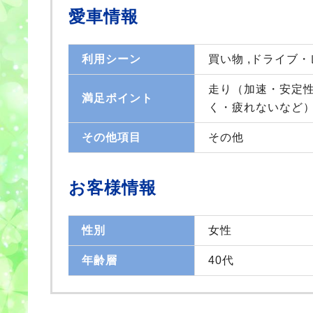
愛車情報
利用シーン
買い物 ,ドライブ
走り（加速・安定性
満足ポイント
く・疲れないなど
その他項目
その他
お客様情報
性別
女性
年齢層
40代