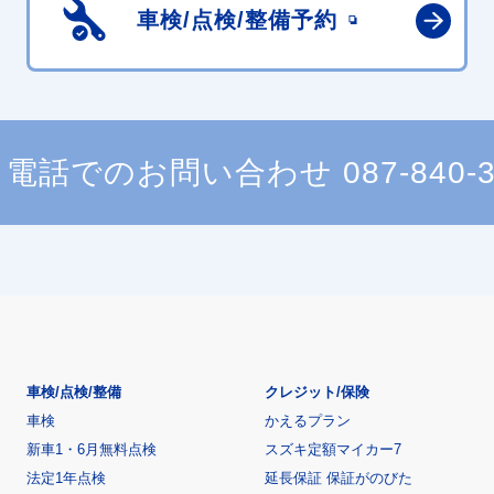
車検/点検/
整備予約
電話でのお問い合わせ
087-840-
車検/点検/整備
クレジット/保険
車検
かえるプラン
新車1・6月無料点検
スズキ定額マイカー7
法定1年点検
延長保証 保証がのびた