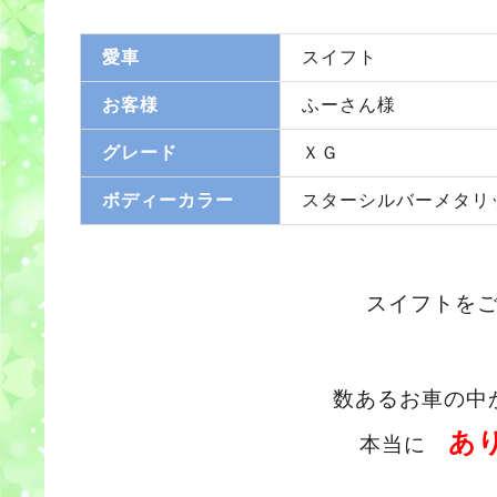
愛車
スイフト
お客様
ふーさん様
グレード
ＸＧ
ボディーカラー
スターシルバーメタリ
スイフトを
数あるお車の中
あ
本当に