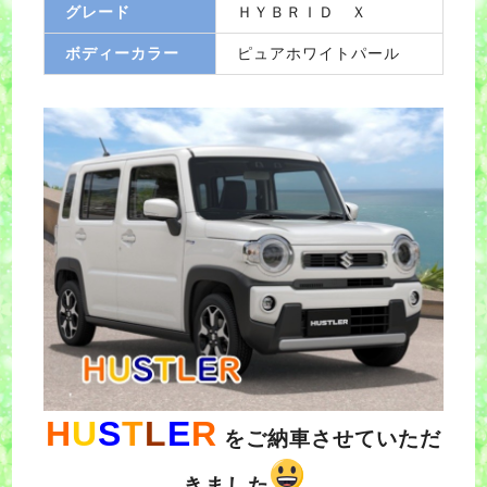
グレード
ＨＹＢＲＩＤ Ｘ
ボディーカラー
ピュアホワイトパール
H
U
S
T
L
E
R
をご納車させていただ
きました