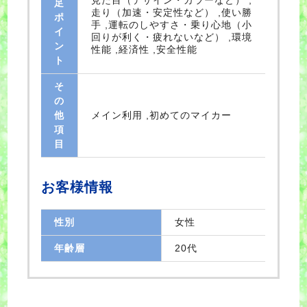
見た目（デザイン・カラーなど） ,
足
走り（加速・安定性など） ,使い勝
ポ
手 ,運転のしやすさ・乗り心地（小
イ
回りが利く・疲れないなど） ,環境
ン
性能 ,経済性 ,安全性能
ト
そ
の
他
メイン利用 ,初めてのマイカー
項
目
お客様情報
性別
女性
年齢層
20代