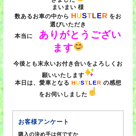
まいまい 様
H
U
S
T
L
E
R
数あるお車の中から
をお
選びいただき
ありがとうござい
本当に
ます
今後とも末永いお付き合いをよろしくお
願いいたします
本日は、愛車となる
H
U
S
T
L
E
R
の感想
をお伺いしました
お客様アンケート
購入の決め手は何ですか