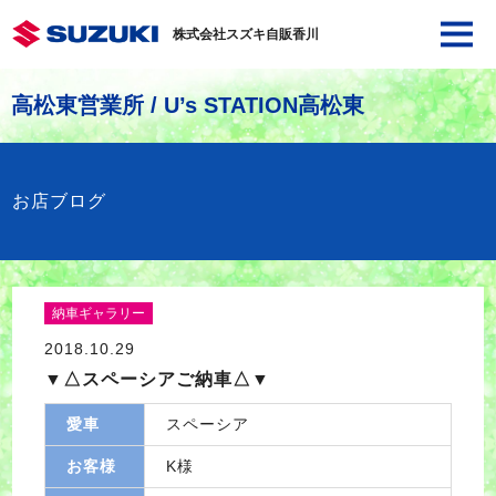
株式会社スズキ自販香川
高松東営業所 / U’s STATION高松東
お店ブログ
納車ギャラリー
2018.10.29
▼△スペーシアご納車△▼
愛車
スペーシア
お客様
K様