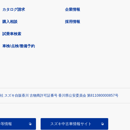
カタログ請求
企業情報
購入相談
採用情報
試乗車検索
車検/点検/整備予約
社 スズキ自販香川 古物商許可証番号 香川県公安委員会 第811080000857号
ル等情報
スズキ中古車情報サイト