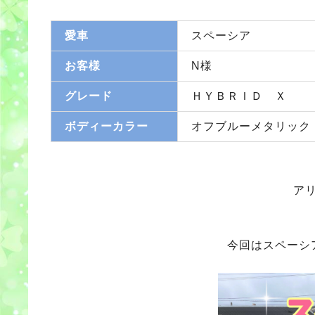
愛車
スペーシア
お客様
N様
グレード
ＨＹＢＲＩＤ Ｘ
ボディーカラー
オフブルーメタリック
ア
今回はスペーシ