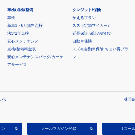
車検/点検/整備
クレジット/保険
車検
かえるプラン
新車1・6月無料点検
スズキ定額マイカー7
法定1年点検
延長保証 保証がのびた
安心メンテナンス
自動車保険
点検/整備料金表
スズキ自動車保険 ちょい得プラ
安心メンテナンスパック/カーケ
ン
アサービス
いて
株式会
ョン
メールマガジン登録
リコー