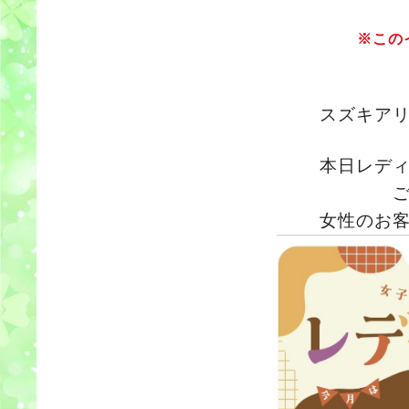
※この
スズキア
本日レデ
女性のお