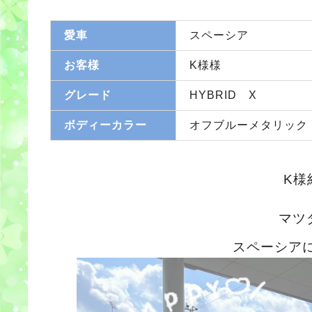
愛車
スペーシア
お客様
K様様
グレード
HYBRID X
ボディーカラー
オフブルーメタリック
K様
マツ
スペーシア