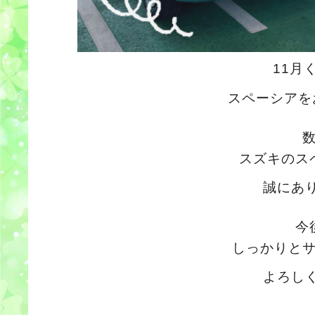
11月
スペーシアを
スズキのス
誠にあ
今
しっかりと
よろし