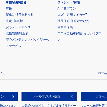
車検/点検/整備
クレジット/保険
車検
かえるプラン
新車1・6月無料点検
スズキ定額マイカー7
法定1年点検
延長保証 保証がのびた
安心メンテナンス
自動車保険
点検/整備料金表
スズキ自動車保険 ちょい得プラ
安心メンテナンスパック/カーケ
ン
アサービス
いて
株式会
ョン
メールマガジン登録
リコー
単にシミュレ
ご登録いただくと、さまざまな情報をメー
リコール/改善対策