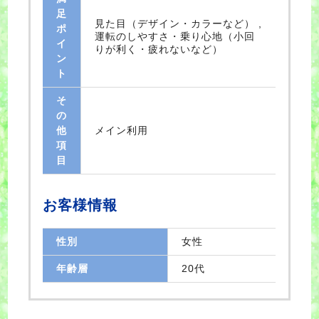
足
見た目（デザイン・カラーなど） ,
ポ
運転のしやすさ・乗り心地（小回
イ
りが利く・疲れないなど）
ン
ト
そ
の
他
メイン利用
項
目
お客様情報
性別
女性
年齢層
20代