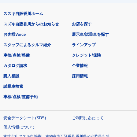
スズキ自販香川ホーム
スズキ自販香川からのお知らせ
お店を探す
お客様Voice
展示車/試乗車を探す
スタッフによるクルマ紹介
ラインアップ
車検/点検/整備
クレジット/保険
カタログ請求
企業情報
購入相談
採用情報
試乗車検索
車検/点検/整備予約
安全データシート(SDS)
ご利用にあたって
個人情報について
株式会社 スズキ自販香川 古物商許可証番号 香川県公安委員会 第