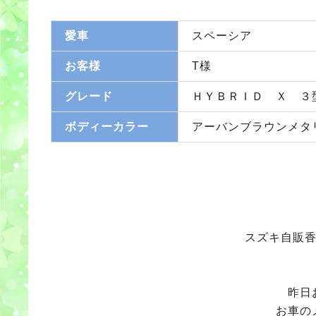
愛車
スペーシア
お客様
T様
グレード
ＨＹＢＲＩＤ Ｘ ３
ボディーカラー
アーバンブラウンメタ
スズキ自販香
昨日
お車の