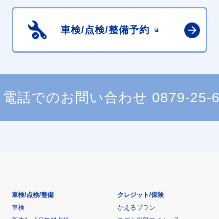
車検/点検/
整備予約
電話でのお問い合わせ
0879-25-
車検/点検/整備
クレジット/保険
車検
かえるプラン