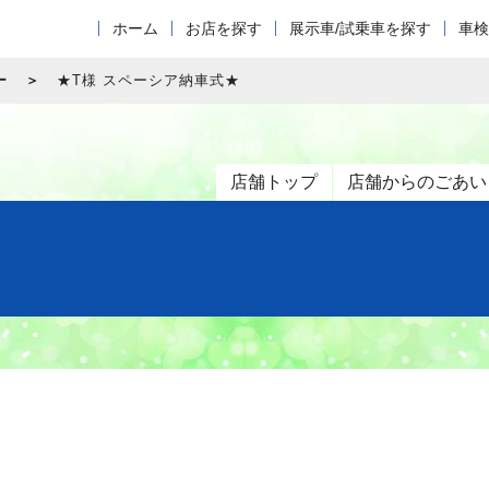
ホーム
お店を探す
展示車/試乗車を探す
車検
ー
★T様 スペーシア納車式★
店舗トップ
店舗からのごあい