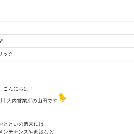
型
リック
こんにちは！
川 大内営業所の山田です
おとといの週末には、
メンテナンスや商談など