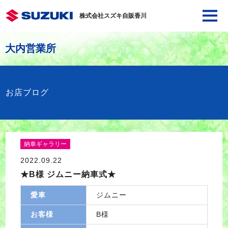
株式会社スズキ自販香川
大内営業所
お店ブログ
納車ギャラリー
2022.09.22
★B様 ジムニー納車式★
愛車
ジムニー
お客様
B様