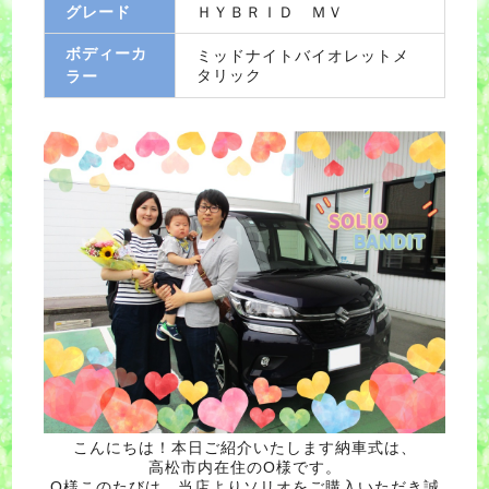
グレード
ＨＹＢＲＩＤ ＭＶ
ボディーカ
ミッドナイトバイオレットメ
タリック
ラー
こんにちは！本日ご紹介いたします納車式は、
高松市内在住のO様です。
O様このたびは、当店よりソリオをご購入いただき誠