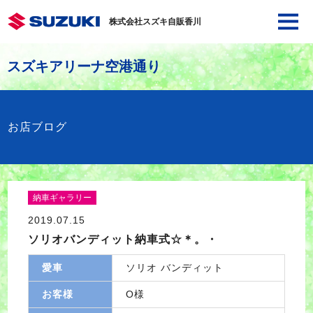
株式会社スズキ自販香川
スズキアリーナ空港通り
お店ブログ
納車ギャラリー
2019.07.15
ソリオバンディット納車式☆＊。・
愛車
ソリオ バンディット
お客様
O様