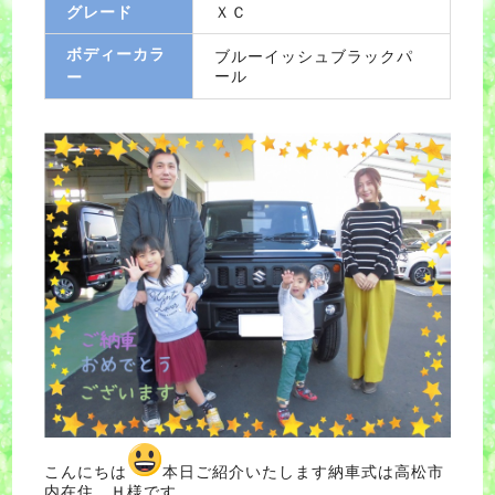
グレード
ＸＣ
ボディーカラ
ブルーイッシュブラックパ
ール
ー
こんにちは
本日ご紹介いたします納車式は高松市
内在住 Ｈ様です。