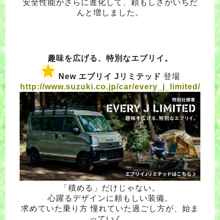
安全性能がさらに進化して、頼もしさがいちだ
んと増しました。
趣味を広げる、特別なエブリイ。
New エブリイ Jリミテッド
登場
http://www.suzuki.co.jp/car/every_j_limited/
「積める」だけじゃない。
心躍るデザインに頼もしい装備。
求めていた乗り方 憧れていた過ごし方が、始ま
っていく。