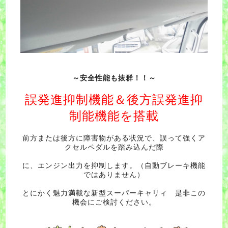
～安全性能も抜群！！～
誤発進抑制機能＆後方誤発進抑
制能機能を搭載
前方または後方に障害物がある状況で、誤って強くア
クセルペダルを踏み込んだ際
に、エンジン出力を抑制します。（自動ブレーキ機能
ではありません）
とにかく魅力満載な新型スーパーキャリィ 是非この
機会にご検討ください。