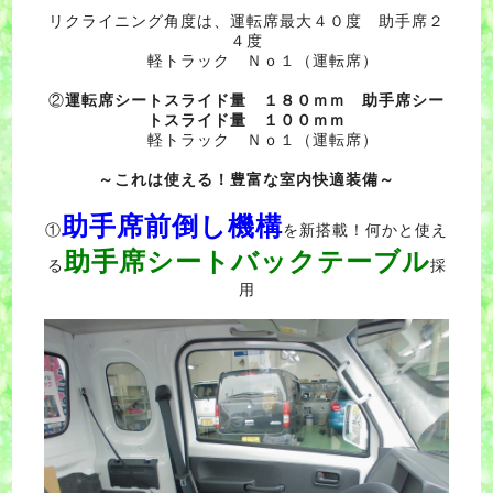
リクライニング角度は、運転席最大４０度 助手席２
４度
軽トラック Ｎｏ１（運転席）
②
運転席シートスライド量 １８０ｍｍ 助手席シー
トスライド量 １００ｍｍ
軽トラック Ｎｏ１（運転席）
～これは使える！豊富な室内快適装備～
助手席前倒し機構
①
を新搭載！何かと使え
助手席シートバックテーブル
る
採
用