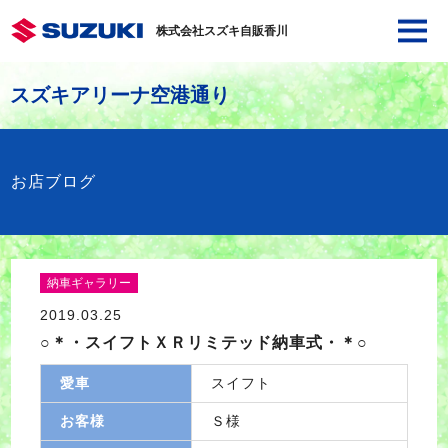
株式会社スズキ自販香川
スズキアリーナ空港通り
お店ブログ
納車ギャラリー
2019.03.25
○＊・スイフトＸＲリミテッド納車式・＊○
愛車
スイフト
お客様
Ｓ様