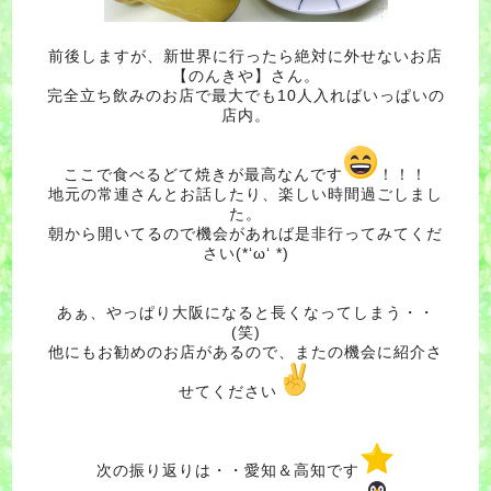
前後しますが、新世界に行ったら絶対に外せないお店
【のんきや】さん。
完全立ち飲みのお店で最大でも10人入ればいっぱいの
店内。
ここで食べるどて焼きが最高なんです
！！！
地元の常連さんとお話したり、楽しい時間過ごしまし
た。
朝から開いてるので機会があれば是非行ってみてくだ
さい(*‘ω‘ *)
あぁ、やっぱり大阪になると長くなってしまう・・
(笑)
他にもお勧めのお店があるので、またの機会に紹介さ
せてください
次の振り返りは・・愛知＆高知です