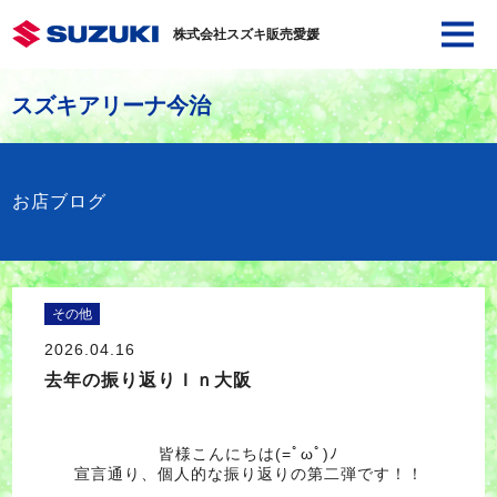
株式会社スズキ販売愛媛
スズキアリーナ今治
お店ブログ
その他
2026.04.16
去年の振り返りＩｎ大阪
皆様こんにちは(=ﾟωﾟ)ﾉ
宣言通り、個人的な振り返りの第二弾です！！