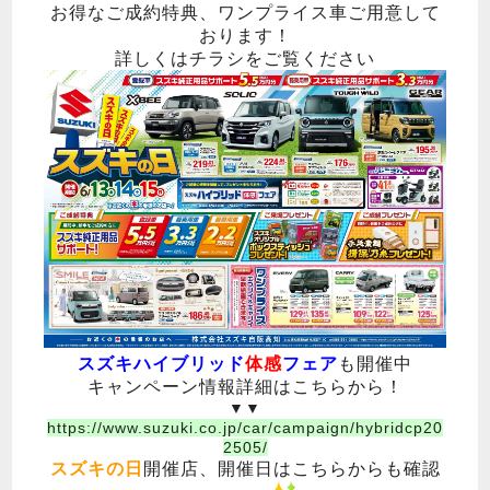
お得なご成約特典、ワンプライス車ご用意して
おります！
詳しくはチラシをご覧ください
スズキハイブリッド
体感
フェア
も開催中
キャンペーン情報詳細はこちらから！
▼▼
https://www.suzuki.co.jp/car/campaign/hybridcp20
2505/
スズキの日
開催店、開催日はこちらからも確認