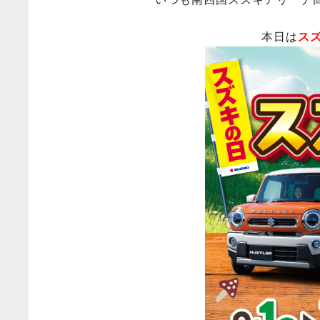
本日は
ス