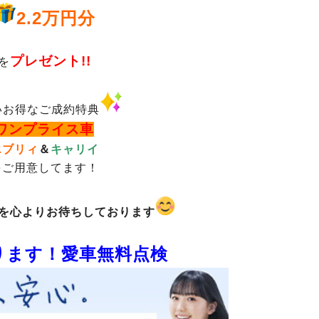
2.2万円分
プレゼント!!
を
いお得なご成約特典
ワンプライス車
エブリィ
＆
キャリイ
をご用意してます！
を心よりお待ちしております
ります！愛車無料点検