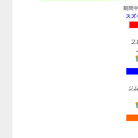
期間
スズ
フ
ジム