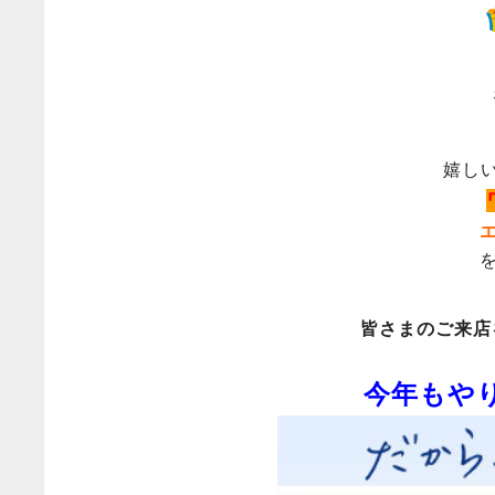
嬉し
皆さまのご来店
今年もや