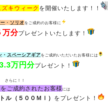
スズキウィーク
を開催いたします！！
ビー
・
ソリオ
をご成約のお客様に
５万分
プレゼントいたします！
ン
・
スペーシアギア
をご成約いただいたお客様には
3.3万円分
プレゼント！
さらに！！
車をご成約されたお客様
には
トル（５００Ｍｌ）
をプレゼント！