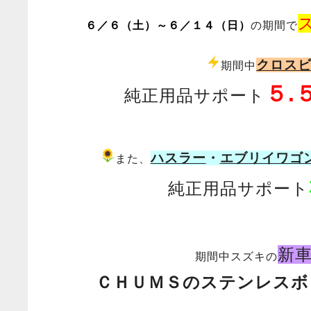
６／６（土）～６／１４（日）
の期間で
クロス
期間中
５.
純正用品サポート
ハスラー
・
エブリイワゴ
また、
純正用品サポート
新
期間中スズキの
ＣＨＵＭＳのステンレスボ