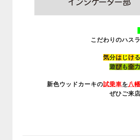
こだわりのハス
気
分
は
じ
け
遊
び
も
全
新色ウッドカーキの
試乗車
を
八
ぜひご来