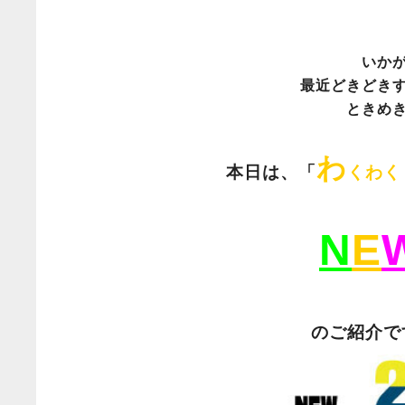
いか
最近どきどき
ときめ
わ
本日は、「
くわく
N
E
のご紹介で