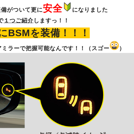
安全
装備がついて更に
になりました
で
１つご紹介
しますっ！！
にBSMを装備！！！
アミラーで把握可能なんです！！（スゴー
）