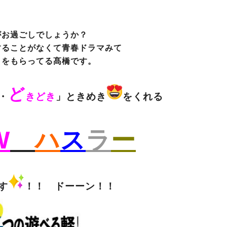
がお過ごしでしょうか？
することがなくて青春ドラマみて
きをもらってる髙橋です。
ど
・
きどき
」ときめき
をくれる
W
ハ
ス
ラ
ー
す
！！ ドーーン！！