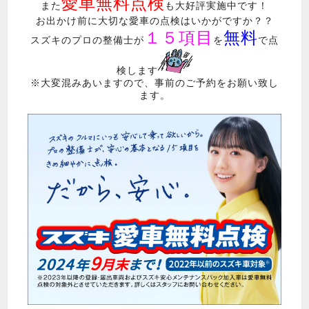
愛車無料点検
また
も大好評実施中です！
お出かけ前に大切な愛車の点検はいかがですか？？
１５項目
無料
スズキのプロの整備士が
を
で点
検します
※大変混みあいますので、事前のご予約をお願い致し
ます。