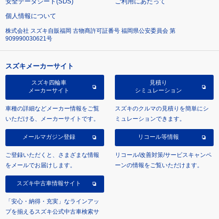
安全データシート(SDS)
ご利用にあたって
個人情報について
株式会社 スズキ自販福岡 古物商許可証番号 福岡県公安委員会 第
909990030621号
スズキメーカーサイト
スズキ四輪車
見積り
メーカーサイト
シミュレーション
車種の詳細などメーカー情報をご覧
スズキのクルマの見積りを簡単にシ
いただける、メーカーサイトです。
ミュレーションできます。
メールマガジン登録
リコール等情報
ご登録いただくと、さまざまな情報
リコール/改善対策/サービスキャンペ
をメールでお届けします。
ーンの情報をご覧いただけます。
スズキ中古車情報サイト
「安心・納得・充実」なラインアッ
プを揃えるスズキ公式中古車検索サ