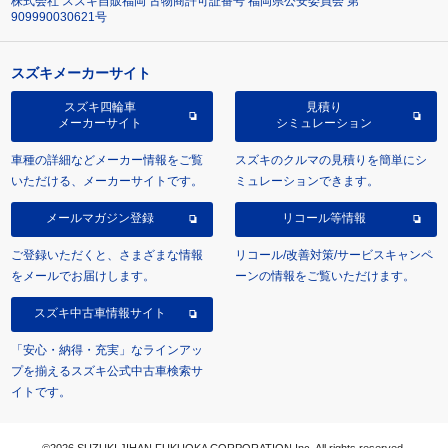
株式会社 スズキ自販福岡 古物商許可証番号 福岡県公安委員会 第
909990030621号
スズキメーカーサイト
スズキ四輪車
見積り
メーカーサイト
シミュレーション
車種の詳細などメーカー情報をご覧
スズキのクルマの見積りを簡単にシ
いただける、メーカーサイトです。
ミュレーションできます。
メールマガジン登録
リコール等情報
ご登録いただくと、さまざまな情報
リコール/改善対策/サービスキャンペ
をメールでお届けします。
ーンの情報をご覧いただけます。
スズキ中古車情報サイト
「安心・納得・充実」なラインアッ
プを揃えるスズキ公式中古車検索サ
イトです。
©2026 SUZUKI JIHAN FUKUOKA CORPORATION Inc. All rights reserved.