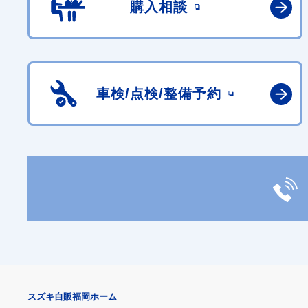
購入相談
車検/点検/
整備予約
スズキ自販福岡ホーム