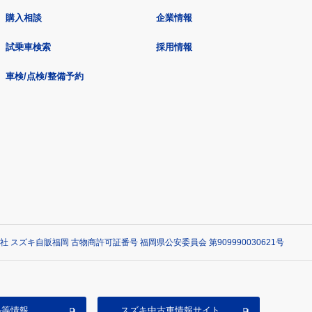
購入相談
企業情報
試乗車検索
採用情報
車検/点検/整備予約
社 スズキ自販福岡 古物商許可証番号 福岡県公安委員会 第909990030621号
ル等情報
スズキ中古車情報サイト