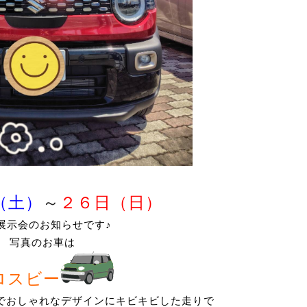
（土）
～
２６日（日）
展示会のお知らせです♪
写真のお車は
ロスビー
カーでおしゃれなデザインにキビキビした走りで