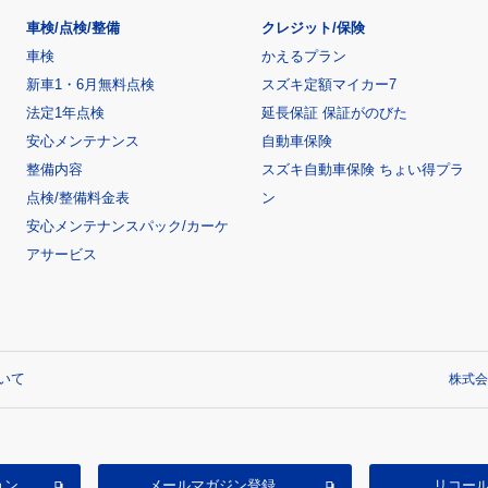
車検/点検/整備
クレジット/保険
車検
かえるプラン
新車1・6月無料点検
スズキ定額マイカー7
法定1年点検
延長保証 保証がのびた
安心メンテナンス
自動車保険
整備内容
スズキ自動車保険 ちょい得プラ
点検/整備料金表
ン
安心メンテナンスパック/カーケ
アサービス
いて
株式会
ョン
メールマガジン登録
リコー