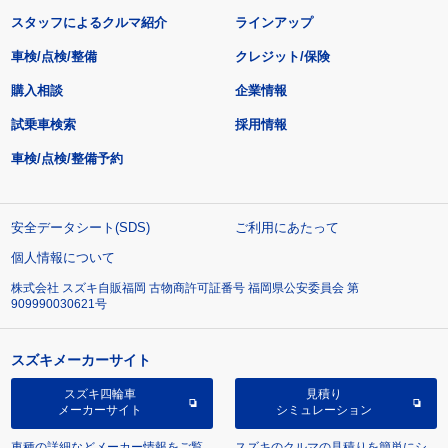
スタッフによるクルマ紹介
ラインアップ
車検/点検/整備
クレジット/保険
購入相談
企業情報
試乗車検索
採用情報
車検/点検/整備予約
安全データシート(SDS)
ご利用にあたって
個人情報について
株式会社 スズキ自販福岡 古物商許可証番号 福岡県公安委員会 第
909990030621号
スズキメーカーサイト
スズキ四輪車
見積り
メーカーサイト
シミュレーション
車種の詳細などメーカー情報をご覧
スズキのクルマの見積りを簡単にシ