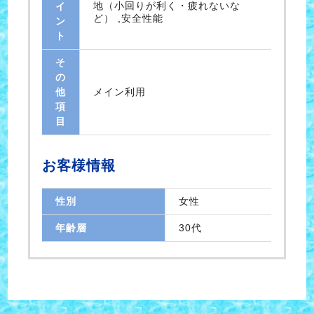
地（小回りが利く・疲れないな
イ
ど） ,安全性能
ン
ト
そ
の
他
メイン利用
項
目
お客様情報
性別
女性
年齢層
30代