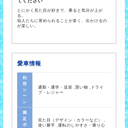
てください
とにかく見た目が好きで、乗ると気分が上が
る。
知人たちに誉められることが多く、出かけるの
が楽しい。
愛車情報
利
用
通勤・通学・送迎 ,買い物 ,ドライ
シ
ブ・レジャー
ー
ン
満
足
見た目（デザイン・カラーなど） ,
ポ
使い勝手 ,運転のしやすさ・乗り心