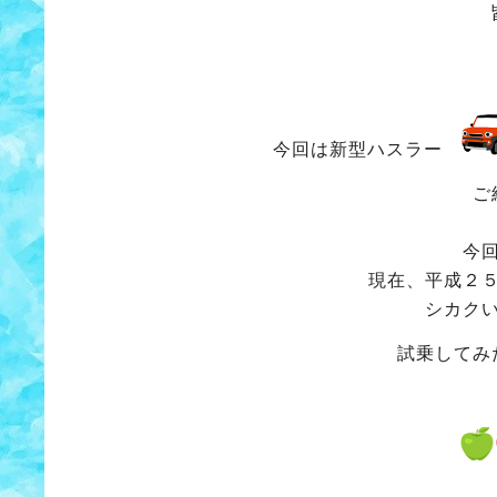
今回は新型ハスラー
ご
今
現在、平成２
シカク
試乗してみ