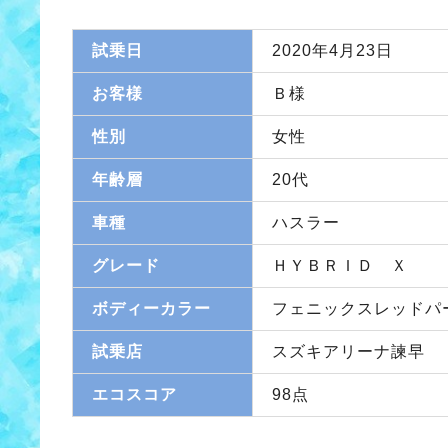
試乗日
2020年4月23日
お客様
Ｂ様
性別
女性
年齢層
20代
車種
ハスラー
グレード
ＨＹＢＲＩＤ Ｘ
ボディーカラー
フェニックスレッドパ
試乗店
スズキアリーナ諫早
エコスコア
98点