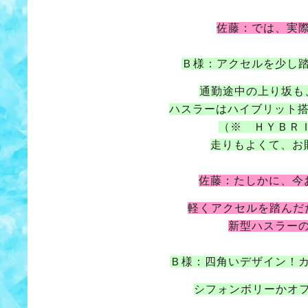
佐藤：では、実
Ｂ様：アクセルを少し
通勤途中の上り坂も
ハスラーはハイブリット搭
（※ ＨＹＢＲ
走りもよくて、お
佐藤：たしかに、今
軽くアクセルを踏んだ
新型ハスラー
Ｂ様：四角いデザイン！
シフォンボリーかオ