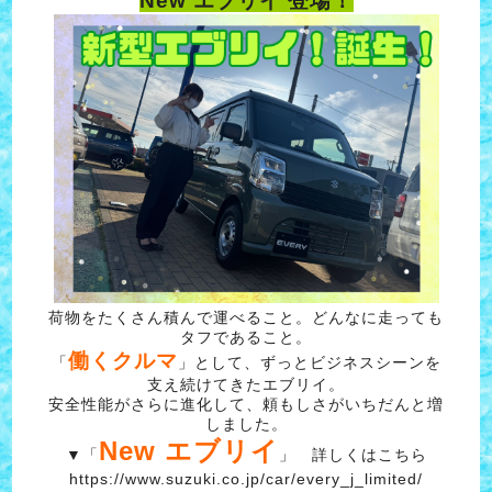
New エブリイ 登場！
荷物をたくさん積んで運べること。どんなに走っても
タフであること。
働くクルマ
「
」として、ずっとビジネスシーンを
支え続けてきたエブリイ。
安全性能がさらに進化して、頼もしさがいちだんと増
しました。
New エブリイ
▼「
」 詳しくはこちら
https://www.suzuki.co.jp/car/every_j_limited/