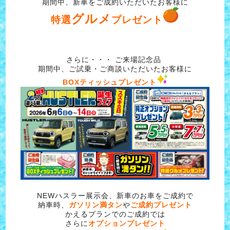
期間中、新車をご成約いただいたお客様に
グルメ
特選
プレゼント
さらに・・・ ご来場記念品
期間中、ご試乗・ご商談いただいたお客様に
BOXティッシュプレゼント
NEWハスラー展示会、新車のお車をご成約で
納車時、
ガソリン満タン
や
ご成約プレゼント
かえるプランでのご成約では
さらに
オプションプレゼント