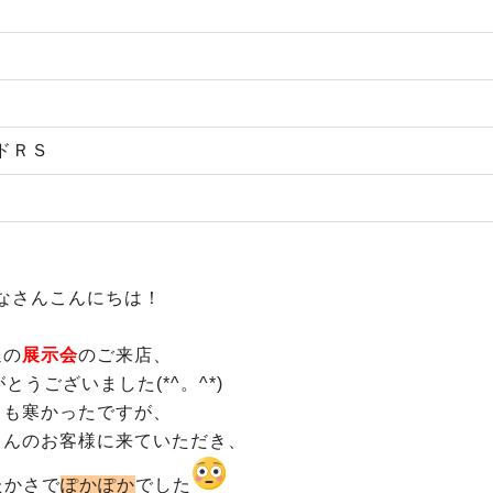
ドＲＳ
なさんこんにちは！
週の
展示会
のご来店、
とうございました(*^。^*)
ても寒かったですが、
さんのお客様に来ていただき、
たかさで
ぽかぽか
でした