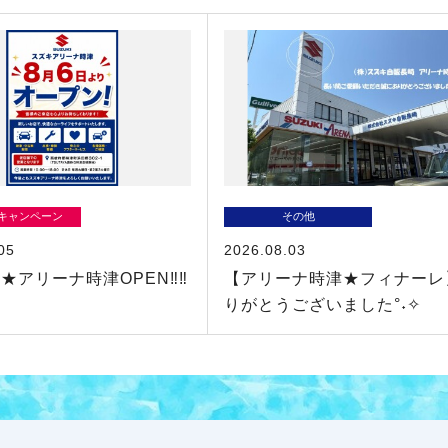
/キャンペーン
その他
05
2026.08.03
★アリーナ時津OPEN‼‼
【アリーナ時津★フィナーレ
りがとうございました°˖✧