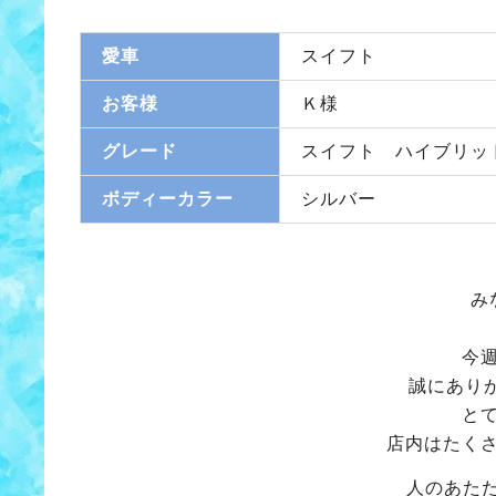
愛車
スイフト
お客様
Ｋ様
グレード
スイフト ハイブリッ
ボディーカラー
シルバー
み
今
誠にありが
と
店内はたく
人のあた