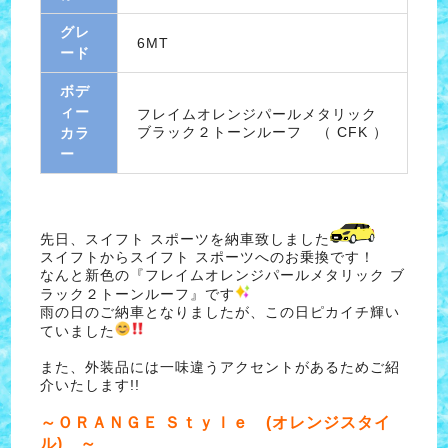
グレ
6MT
ード
ボデ
ィー
フレイムオレンジパールメタリック
ブラック２トーンルーフ （ CFK ）
カラ
ー
先日、スイフト スポーツを納車致しました
スイフトからスイフト スポーツへのお乗換です！
なんと新色の『フレイムオレンジパールメタリック ブ
ラック２トーンルーフ』です
雨の日のご納車となりましたが、この日ピカイチ輝い
ていました
また、外装品には一味違うアクセントがあるためご紹
介いたします!!
～ＯＲＡＮＧＥ Ｓｔｙｌｅ (オレンジスタイ
ル) ～