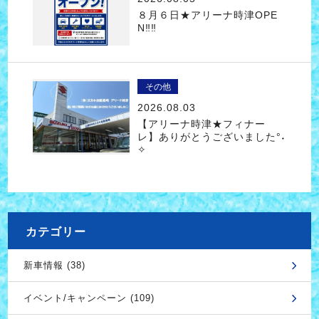
８月６日★アリーナ時津OPE
N‼‼
その他
2026.08.03
【アリーナ時津★フィナー
レ】ありがとうございました°˖
✧
カテゴリー
新車情報 (38)
イベント/キャンペーン (109)