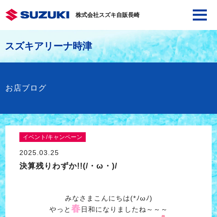
株式会社スズキ自販長崎
スズキアリーナ時津
お店ブログ
イベント/キャンペーン
2025.03.25
決算残りわずか!!(/・ω・)/
みなさまこんにちは(*ﾉωﾉ)
春
やっと
日和になりましたね～～～