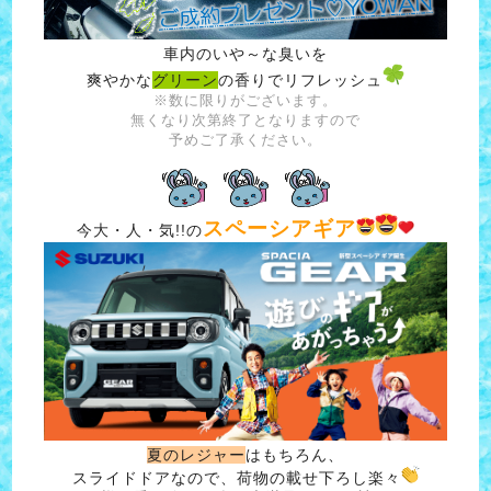
車内のいや～な臭いを
爽やかな
グリーン
の香りでリフレッシュ
※数に限りがございます。
無くなり次第終了となりますので
予めご了承ください。
スペーシアギア
今大・人・気!!の
夏のレジャー
はもちろん、
スライドドアなので、荷物の載せ下ろし楽々