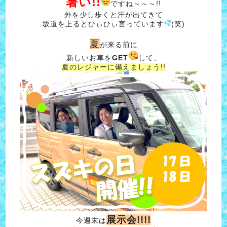
暑い!!
ですね～～～!!
外を少し歩くと汗が出てきて
坂道を上るとひぃひぃ言っています
(笑)
夏
が来る前に
新しいお車を
GET
して、
夏のレジャーに備えましょう!!
展示会!!!!
今週末は