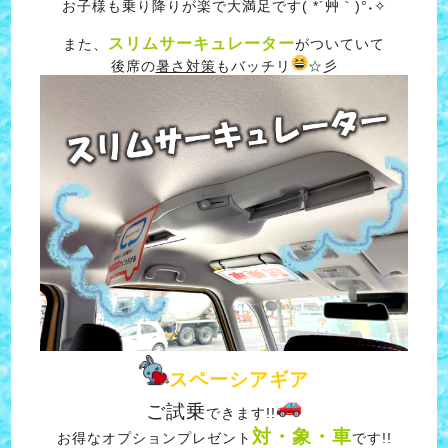
お子様も乗り降りが楽で大満足です( *´艸｀)°˖✧
スリムサーキュレーター
また、
がついていて
後席の
暑さ対策
もバッチリ
☆彡
スペーシアギア
ご試乗
できます!!
対・象・車
お得なオプションプレゼント
です!!