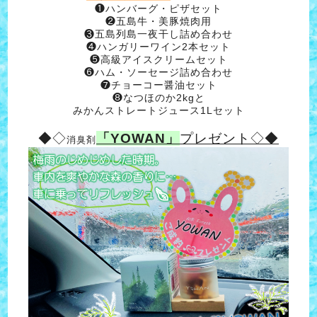
❶ハンバーグ・ピザセット
❷五島牛・美豚焼肉用
❸五島列島一夜干し詰め合わせ
❹ハンガリーワイン2本セット
❺高級アイスクリームセット
❻ハム・ソーセージ詰め合わせ
❼チョーコー醤油セット
❽なつほのか2kgと
みかんストレートジュース1Lセット
◆◇
「YOWAN」
プレゼント◇◆
消臭剤