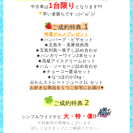
1台限り
中古車は
となります‼‼
早い者勝ちですっ(=ﾟωﾟ)ﾉ
.1
ご成約特典
特選グルメプレゼント
★ハンバーグ・ピザセット
★五島牛・美豚焼肉用
★五島列島一夜干し詰め合わせ
★ハンガリーワイン2本セット
★高級アイスクリームセット
★ハム・ソーセージ詰め合わせ
★チョーコー醤油セット
★なつほのか2kg・
みかんストレートジュース1L セット
お好きな商品を１つご自宅にお届け♥
2
ご成約特典.
大・特・価‼
シンプルワイドナビ
※対象外の車種もございます。
詳しくはスタッフにご確認ください。