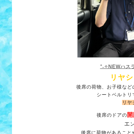
°˖✧NEWハス
リヤシ
後席の荷物、お子様など
シートベルトリ
リヤ
開
後席のドアの
エ
後席に荷物があること