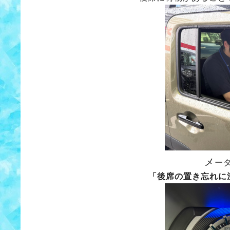
メ
ー
「後席の置き忘れに