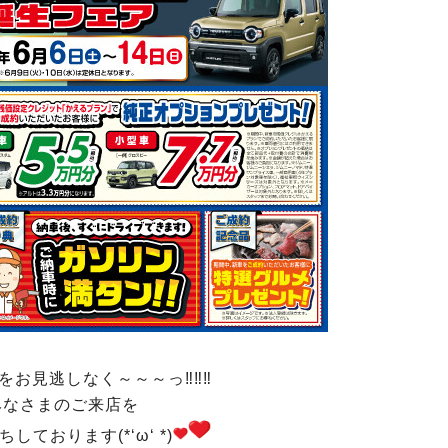
をお見逃しなく～～～っ‼‼‼
みなさまのご来店を
しております(*‘ω‘ *)