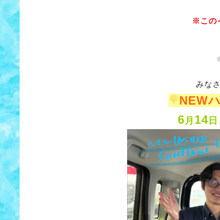
※この
みなさ
NEW
6
14
月
日