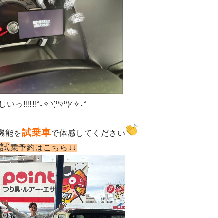
っ‼‼‼°˖✧◝(⁰▿⁰)◜✧˖°
試乗車
機能を
で体感してください
試
ご
乗予約はこちら↓↓