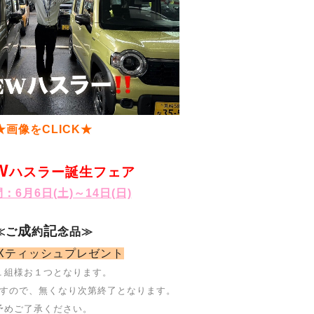
★画像をCLICK★
W
ハスラー誕生フェア
：6月6日(土)～14日(日)
成
記
≪ご
約
念品≫
OXティッシュプレゼント
１組様お１つとなります。
すので、無くなり次第終了となります。
予めご了承ください。