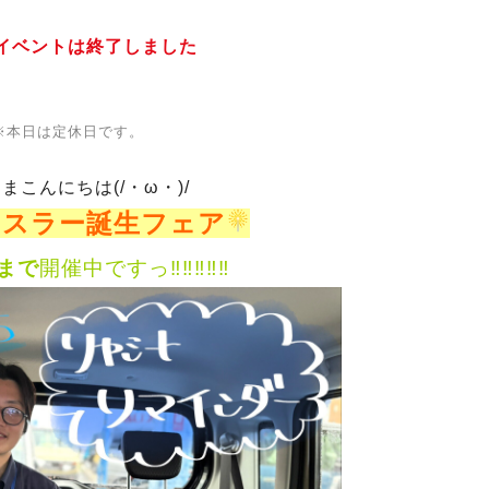
イベントは終了しました
※本日は定休日です。
まこんにちは(/・ω・)/
ハスラー誕生フェア
まで
開催中ですっ‼‼‼‼‼