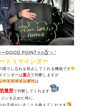
5
GOOD POINT
ラー
その
°✧˖°
ートリマインダー
の降ろし忘れを防止してくれる機能です
マインダーは
重さ
で判断しますが
シートリマインダー
は
閉履歴
で判断してくれます
ンジンを止めた時に、
やお子様がいることを教えてくれます