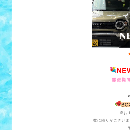
NE
開催期間
B
※お
数に限りがございま