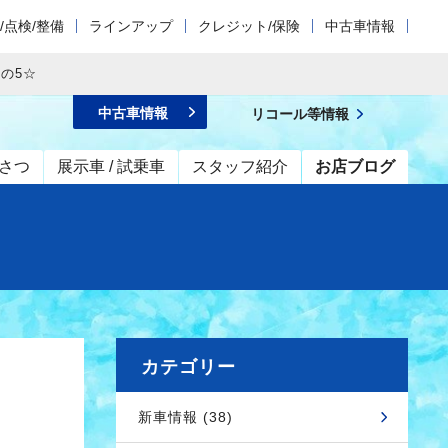
/点検/整備
ラインアップ
クレジット/保険
中古車情報
その5☆
中古車情報
リコール等情報
さつ
展示車 / 試乗車
スタッフ紹介
お店ブログ
カテゴリー
新車情報 (38)