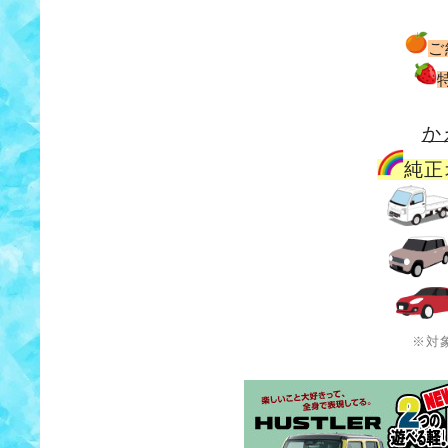
ご
か
純正
※対