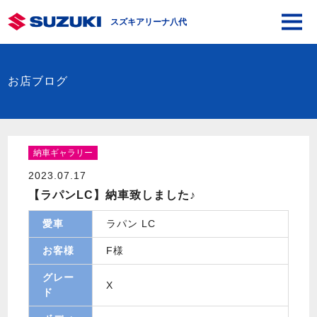
スズキアリーナ八代
お店ブログ
納車ギャラリー
2023.07.17
【ラパンLC】納車致しました♪
愛車
ラパン LC
お客様
F様
グレー
X
ド