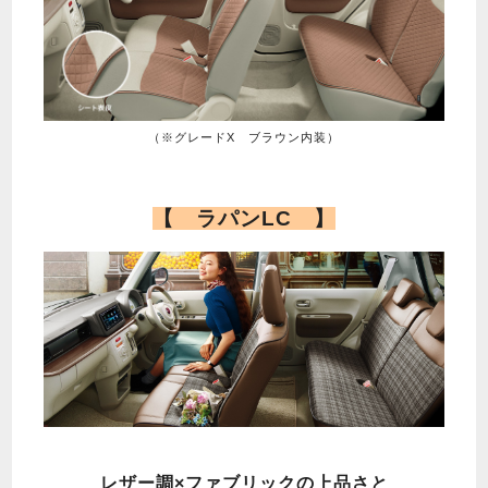
（※グレードX ブラウン内装）
【 ラパンLC 】
レザー調×ファブリックの
上品さと