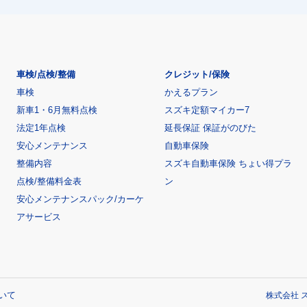
車検/点検/整備
クレジット/保険
車検
かえるプラン
新車1・6月無料点検
スズキ定額マイカー7
法定1年点検
延長保証 保証がのびた
安心メンテナンス
自動車保険
整備内容
スズキ自動車保険 ちょい得プラ
点検/整備料金表
ン
安心メンテナンスパック/カーケ
アサービス
いて
株式会社 ス