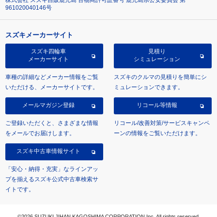
961020040146号
スズキメーカーサイト
スズキ四輪車
見積り
メーカーサイト
シミュレーション
車種の詳細などメーカー情報をご覧
スズキのクルマの見積りを簡単にシ
いただける、メーカーサイトです。
ミュレーションできます。
メールマガジン登録
リコール等情報
ご登録いただくと、さまざまな情報
リコール/改善対策/サービスキャンペ
をメールでお届けします。
ーンの情報をご覧いただけます。
スズキ中古車情報サイト
「安心・納得・充実」なラインアッ
プを揃えるスズキ公式中古車検索サ
イトです。
©2026 SUZUKI JIHAN KAGOSHIMA CORPORATION Inc. All rights reserved.