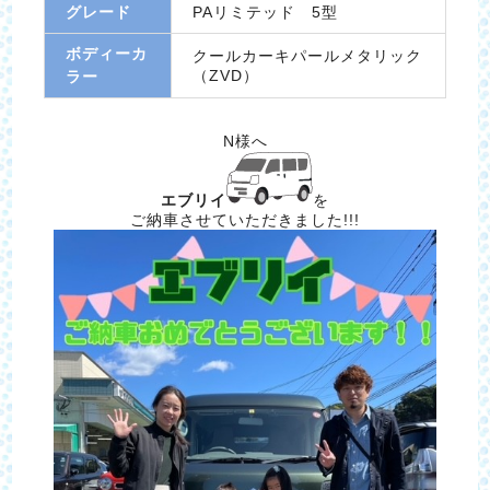
グレード
PAリミテッド 5型
ボディーカ
クールカーキパールメタリック
（ZVD）
ラー
N様へ
エブリイ
を
ご納車させていただきました!!!