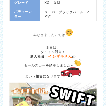
グレード
XG ３型
ボディーカ
スーパーブラックパール（Z
MV）
ラー
みなさまこんにちは
本日は、
タイトル通り！
イシザキさん
新入社員
の
セールスカーを納車しました～
という報告になります