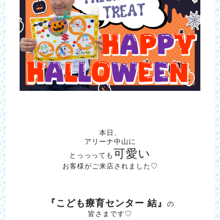
本日、
アリーナ中山に
可愛い
とっっっても
お客様がご来店されました♡
『こども療育センター 結』
の
皆さまです♡