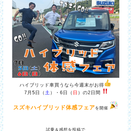
ハイブリッド車買うなら今週末がお得
7月
5
日（
土
）・6日（
日
）の2日間
スズキハイブリッド体感フェア
を開催
試乗＆感想を投稿で