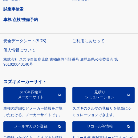
試乗車検索
車検/点検/整備予約
安全データシート(SDS)
ご利用にあたって
個人情報について
株式会社 スズキ自販鹿児島 古物商許可証番号 鹿児島県公安委員会 第
961020040146号
スズキメーカーサイト
スズキ四輪車
見積り
メーカーサイト
シミュレーション
車種の詳細などメーカー情報をご覧
スズキのクルマの見積りを簡単にシ
いただける、メーカーサイトです。
ミュレーションできます。
メールマガジン登録
リコール等情報
ご登録いただくと、さまざまな情報
リコール/改善対策/サービスキャンペ