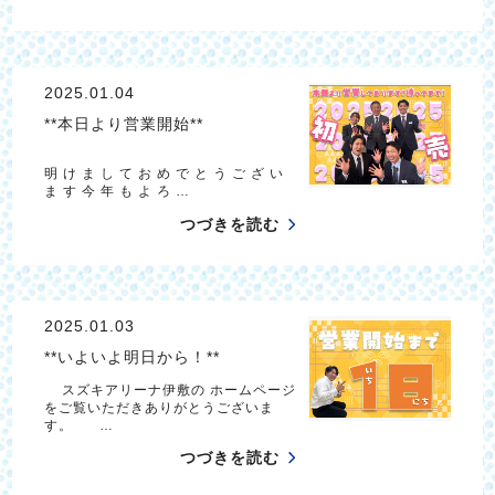
2025.01.04
**本日より営業開始**
明 け ま し て お め で と う ご ざ い
ま す 今 年 も よ ろ …
つづきを読む
2025.01.03
**いよいよ明日から！**
スズキアリーナ伊敷の ホームページ
をご覧いただきありがとうございま
す。 …
つづきを読む