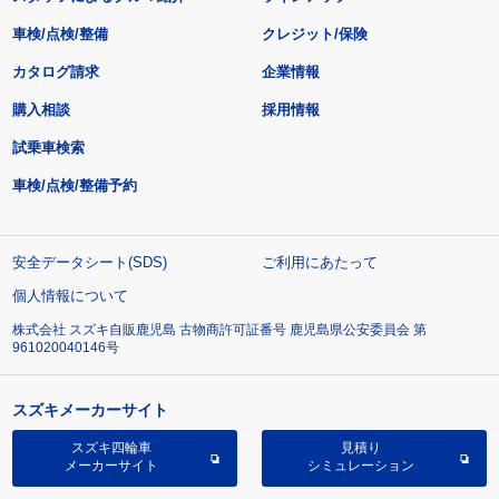
車検/点検/整備
クレジット/保険
カタログ請求
企業情報
購入相談
採用情報
試乗車検索
車検/点検/整備予約
安全データシート(SDS)
ご利用にあたって
個人情報について
株式会社 スズキ自販鹿児島 古物商許可証番号 鹿児島県公安委員会 第
961020040146号
スズキメーカーサイト
スズキ四輪車
見積り
メーカーサイト
シミュレーション